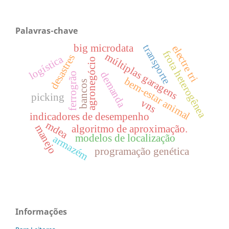
Palavras-chave
big microdata
transporte
electre tri
frota heterogênea
múltiplas garagens
desastres
logística
agronegócio
demanda
ferrogrão
bem-estar animal
bancos
picking
vns
indicadores de desempenho
mdea
manejo
algoritmo de aproximação.
modelos de localização
armazém
programação genética
Informações